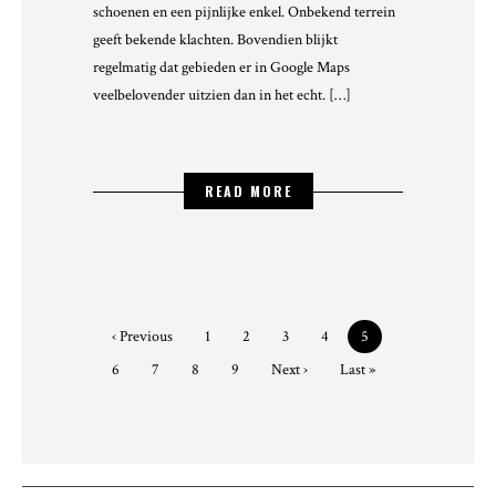
schoenen en een pijnlijke enkel. Onbekend terrein
geeft bekende klachten. Bovendien blijkt
regelmatig dat gebieden er in Google Maps
veelbelovender uitzien dan in het echt. […]
READ MORE
‹ Previous
1
2
3
4
5
6
7
8
9
Next ›
Last »