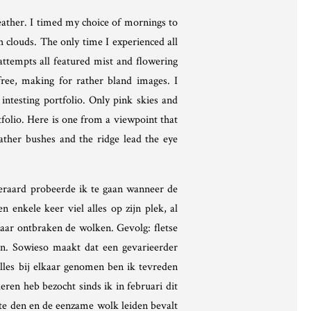
ather. I timed my choice of mornings to
 clouds. The only time I experienced all
attempts all featured mist and flowering
free, making for rather bland images. I
intesting portfolio. Only pink skies and
tfolio. Here is one from a viewpoint that
eather bushes and the ridge lead the eye
teraard probeerde ik te gaan wanneer de
 enkele keer viel alles op zijn plek, al
maar ontbraken de wolken. Gevolg: fletse
en. Sowieso maakt dat een gevarieerder
lles bij elkaar genomen ben ik tevreden
ren heb bezocht sinds ik in februari dit
te den en de eenzame wolk leiden bevalt