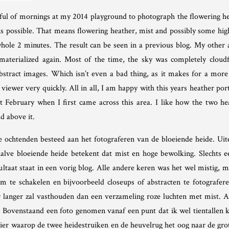
dful of mornings at my 2014 playground to photograph the flowering he
ns possible. That means flowering heather, mist and possibly some high
 whole 2 minutes. The result can be seen in a previous blog. My other 
materialized again. Most of the time, the sky was completely cloud
stract images. Which isn’t even a bad thing, as it makes for a more 
 viewer very quickly. All in all, I am happy with this years heather por
st February when I first came across this area. I like how the two h
d above it.
e ochtenden besteed aan het fotograferen van de bloeiende heide. Ui
alve bloeiende heide betekent dat mist en hoge bewolking. Slechts een
taat staat in een vorig blog. Alle andere keren was het wel mistig, 
m te schakelen en bijvoorbeeld closeups of abstracten te fotografer
er langer zal vasthouden dan een verzameling roze luchten met mist. A
 Bovenstaand een foto genomen vanaf een punt dat ik wel tientallen ke
ier waarop de twee heidestruiken en de heuvelrug het oog naar de gro