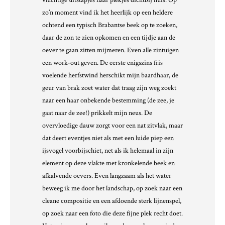
vluchtige uitstapjes naar plekjes dichtbij huis. Op
zo’n moment vind ik het heerlijk op een heldere
ochtend een typisch Brabantse beek op te zoeken,
daar de zon te zien opkomen en een tijdje aan de
oever te gaan zitten mijmeren. Even alle zintuigen
een work-out geven. De eerste enigszins fris
voelende herfstwind herschikt mijn baardhaar, de
geur van brak zoet water dat traag zijn weg zoekt
naar een haar onbekende bestemming (de zee, je
gaat naar de zee!) prikkelt mijn neus. De
overvloedige dauw zorgt voor een nat zitvlak, maar
dat deert eventjes niet als met een luide piep een
ijsvogel voorbijschiet, net als ik helemaal in zijn
element op deze vlakte met kronkelende beek en
afkalvende oevers. Even langzaam als het water
beweeg ik me door het landschap, op zoek naar een
cleane compositie en een afdoende sterk lijnenspel,
op zoek naar een foto die deze fijne plek recht doet.